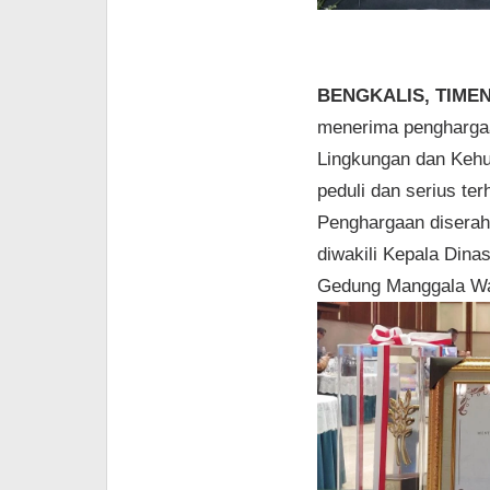
BENGKALIS, TIM
menerima penghargaa
Lingkungan dan Kehu
peduli dan serius ter
Penghargaan diserahk
diwakili Kepala Din
Gedung Manggala Wa