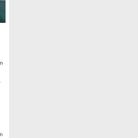
an
a
an