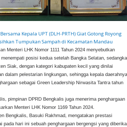
Bersama Kepala UPT (DLH-PRTH) Giat Gotong Royong
ihkan Tumpukan Sampah di Kecamatan Mandau
san Menteri LHK Nomor 1111 Tahun 2024 menyebutkan
 menempati posisi kedua setelah Bangka Selatan, sedangk
en Siak, dengan kategori kabupaten kecil yang dinilai
n dalam pelestarian lingkungan, sehingga kepala daerahny
hargaan sebagai Green Leadership Nirwasita Tantra tahun
alis, pimpinan DPRD Bengkalis juga menerima penghargaan
dasarkan Menteri LHK Nomor 1169 Tahun 2024.
n Bengkalis, Basuki Rakhmad, mengatakan prestasi
i pada hari ini sebuah penghargaan bergengsi yang diberik