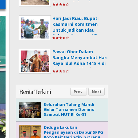
Bantuan Pakan dan
Koordinasi Pembebasan
Lahan PLG Sebanga
Hari Jadi Riau, Bupati
Kasmarni Komitmen
Untuk Jadikan Riau
Pelopor Kawasan Hijau
Pawai Obor Dalam
Rangka Menyambut Hari
Raya Idul Adha 1445 H di
Kecamatan Mandau
Berita Terkini
Prev
Next
Kelurahan Talang Mandi
Gelar Turnamen Domino
Sambut HUT RI Ke-81
Diduga Lakukan
Penganiayaan di Dapur SPPG
Koto Pait Beringin, 2 Orang