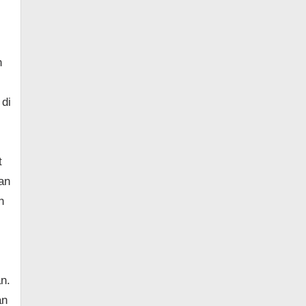
n
 di
t
an
n
n.
an