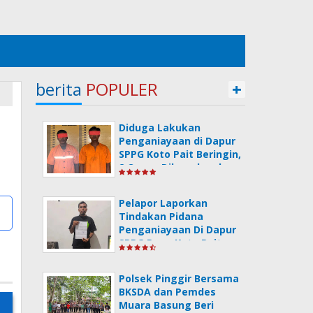
berita
POPULER
+
Diduga Lakukan
Penganiayaan di Dapur
SPPG Koto Pait Beringin,
2 Orang Dilaporkan ke
Polsek Pinggir
Pelapor Laporkan
Tindakan Pidana
Penganiayaan Di Dapur
SPPG Desa Koto Pait.
Polsek Pinggir Bersama
BKSDA dan Pemdes
Muara Basung Beri