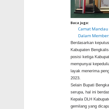
Baca juga:
Camat Mandau 
Dalam Members
Berdasarkan keputu
Kabupaten Bengkalis
posisi ketiga Kabupat
mempunyai kepedulia
layak menerima peng
2023.
Selain Bupati Bengk
serupa, hal ini ber
Kepala DLH Kabupate
gemilang yang dicapa