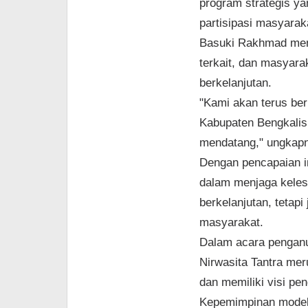
program strategis ya
partisipasi masyarak
Basuki Rakhmad mene
terkait, dan masyar
berkelanjutan.
"Kami akan terus ber
Kabupaten Bengkalis
mendatang," ungkap
Dengan pencapaian i
dalam menjaga keles
berkelanjutan, tetap
masyarakat.
Dalam acara penganu
Nirwasita Tantra me
dan memiliki visi pe
Kepemimpinan model