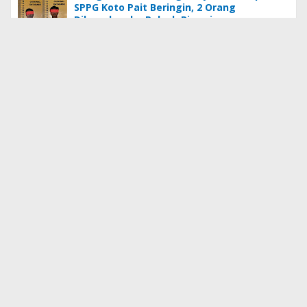
SPPG Koto Pait Beringin, 2 Orang
Dilaporkan ke Polsek Pinggir
Pelapor Laporkan Tindakan Pidana
Penganiayaan Di Dapur SPPG Desa Koto
Pait.
Ketua DPRD Bengkalis Apresiasi Kenduri
Adat Hari Jadi ke-514, Perkuat Pelestarian
Budaya Melayu
+ Indeks Berita
Home
Redaksi
Pedoman Media Siber
Disclaimer
©
2026 PT. Grace Timenews Nusantara
Desain Template By :
RAPLES
- All Rights Reserved