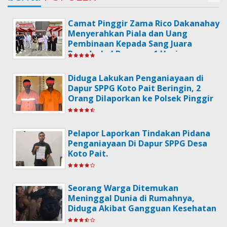
Camat Pinggir Zama Rico Dakanahay
Menyerahkan Piala dan Uang
Pembinaan Kepada Sang Juara
Poradeskel Bermasa 1 Usai
Memperingati Hari HUT
Kemerdekaan RI Ke-79.
Diduga Lakukan Penganiayaan di
Dapur SPPG Koto Pait Beringin, 2
Orang Dilaporkan ke Polsek Pinggir
Pelapor Laporkan Tindakan Pidana
Penganiayaan Di Dapur SPPG Desa
Koto Pait.
Seorang Warga Ditemukan
Meninggal Dunia di Rumahnya,
Diduga Akibat Gangguan Kesehatan