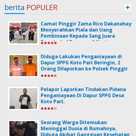
berita
POPULER
+
Camat Pinggir Zama Rico Dakanahay
Menyerahkan Piala dan Uang
Pembinaan Kepada Sang Juara
Poradeskel Bermasa 1 Usai
Memperingati Hari HUT
Kemerdekaan RI Ke-79.
Diduga Lakukan Penganiayaan di
Dapur SPPG Koto Pait Beringin, 2
Orang Dilaporkan ke Polsek Pinggir
Pelapor Laporkan Tindakan Pidana
Penganiayaan Di Dapur SPPG Desa
Koto Pait.
Seorang Warga Ditemukan
Meninggal Dunia di Rumahnya,
Diduga Akibat Gangguan Kesehatan