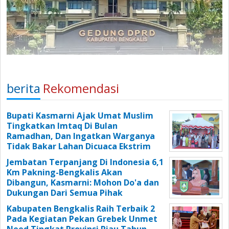
berita
Rekomendasi
Bupati Kasmarni Ajak Umat Muslim
Tingkatkan Imtaq Di Bulan
Ramadhan, Dan Ingatkan Warganya
Tidak Bakar Lahan Dicuaca Ekstrim
Jembatan Terpanjang Di Indonesia 6,1
Km Pakning-Bengkalis Akan
Dibangun, Kasmarni: Mohon Do'a dan
Dukungan Dari Semua Pihak
Kabupaten Bengkalis Raih Terbaik 2
Pada Kegiatan Pekan Grebek Unmet
Need Tingkat Provinsi Riau Tahun