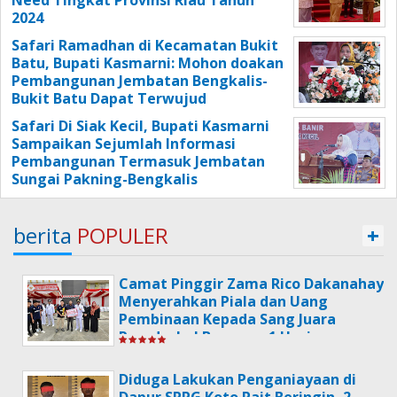
2024
Safari Ramadhan di Kecamatan Bukit
Batu, Bupati Kasmarni: Mohon doakan
Pembangunan Jembatan Bengkalis-
Bukit Batu Dapat Terwujud
Safari Di Siak Kecil, Bupati Kasmarni
Sampaikan Sejumlah Informasi
Pembangunan Termasuk Jembatan
Sungai Pakning-Bengkalis
berita
POPULER
+
Camat Pinggir Zama Rico Dakanahay
Menyerahkan Piala dan Uang
Pembinaan Kepada Sang Juara
Poradeskel Bermasa 1 Usai
Memperingati Hari HUT
Kemerdekaan RI Ke-79.
Diduga Lakukan Penganiayaan di