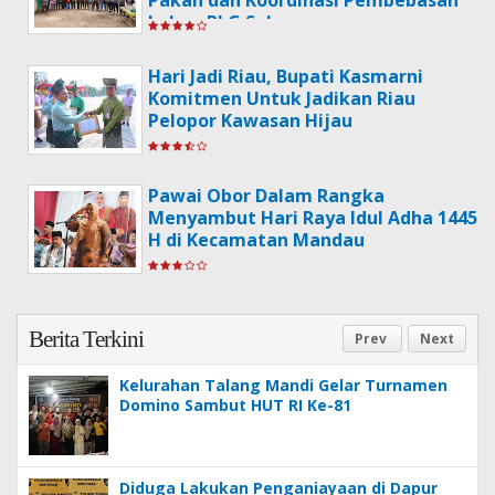
Pakan dan Koordinasi Pembebasan
Lahan PLG Sebanga
Hari Jadi Riau, Bupati Kasmarni
Komitmen Untuk Jadikan Riau
Pelopor Kawasan Hijau
Pawai Obor Dalam Rangka
Menyambut Hari Raya Idul Adha 1445
H di Kecamatan Mandau
Berita Terkini
Prev
Next
Kelurahan Talang Mandi Gelar Turnamen
Domino Sambut HUT RI Ke-81
Diduga Lakukan Penganiayaan di Dapur