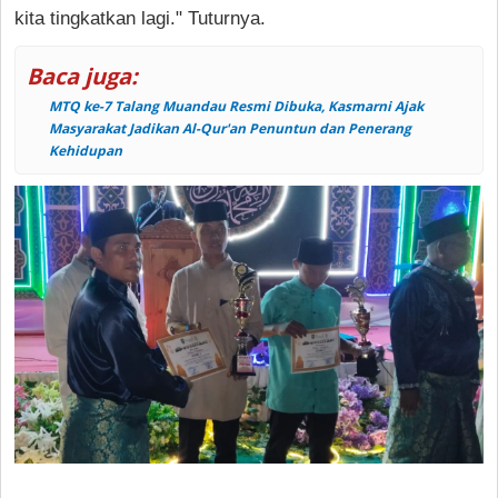
kita tingkatkan lagi." Tuturnya.
Baca juga:
MTQ ke-7 Talang Muandau Resmi Dibuka, Kasmarni Ajak
Masyarakat Jadikan Al-Qur'an Penuntun dan Penerang
Kehidupan