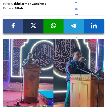
Ikhtiarman Zandroto
Di Baca:
0
Kali