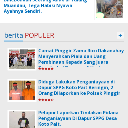
Muandau, Tega Habisi Nyawa
Ayahnya Sendiri.
berita
POPULER
+
Camat Pinggir Zama Rico Dakanahay
Menyerahkan Piala dan Uang
Pembinaan Kepada Sang Juara
Poradeskel Bermasa 1 Usai
Memperingati Hari HUT
Kemerdekaan RI Ke-79.
Diduga Lakukan Penganiayaan di
Dapur SPPG Koto Pait Beringin, 2
Orang Dilaporkan ke Polsek Pinggir
Pelapor Laporkan Tindakan Pidana
Penganiayaan Di Dapur SPPG Desa
Koto Pait.