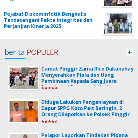
Pejabat Diskominfotik Bengkalis
Tandatangani Pakta Integritas dan
Perjanjian Kinerja 2025
berita
POPULER
+
Camat Pinggir Zama Rico Dakanahay
Menyerahkan Piala dan Uang
Pembinaan Kepada Sang Juara
Poradeskel Bermasa 1 Usai
Memperingati Hari HUT
Kemerdekaan RI Ke-79.
Diduga Lakukan Penganiayaan di
Dapur SPPG Koto Pait Beringin, 2
Orang Dilaporkan ke Polsek Pinggir
Pelapor Laporkan Tindakan Pidana