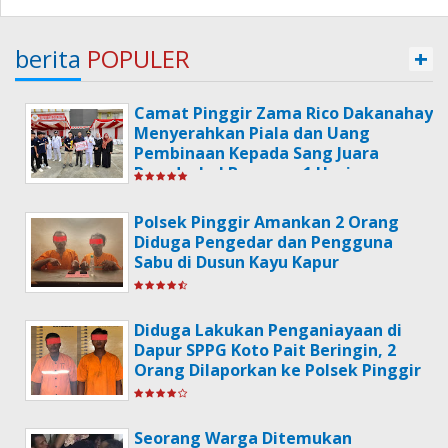
berita
POPULER
+
Camat Pinggir Zama Rico Dakanahay
Menyerahkan Piala dan Uang
Pembinaan Kepada Sang Juara
Poradeskel Bermasa 1 Usai
Memperingati Hari HUT
Kemerdekaan RI Ke-79.
Polsek Pinggir Amankan 2 Orang
Diduga Pengedar dan Pengguna
Sabu di Dusun Kayu Kapur
Diduga Lakukan Penganiayaan di
Dapur SPPG Koto Pait Beringin, 2
Orang Dilaporkan ke Polsek Pinggir
Seorang Warga Ditemukan