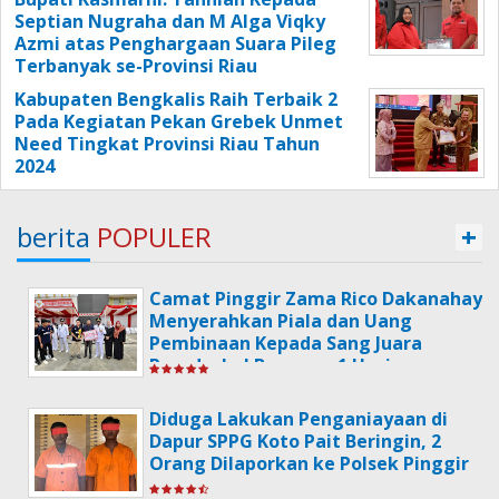
Septian Nugraha dan M Alga Viqky
Azmi atas Penghargaan Suara Pileg
Terbanyak se-Provinsi Riau
Kabupaten Bengkalis Raih Terbaik 2
Pada Kegiatan Pekan Grebek Unmet
Need Tingkat Provinsi Riau Tahun
2024
berita
POPULER
+
Camat Pinggir Zama Rico Dakanahay
Menyerahkan Piala dan Uang
Pembinaan Kepada Sang Juara
Poradeskel Bermasa 1 Usai
Memperingati Hari HUT
Kemerdekaan RI Ke-79.
Diduga Lakukan Penganiayaan di
Dapur SPPG Koto Pait Beringin, 2
Orang Dilaporkan ke Polsek Pinggir