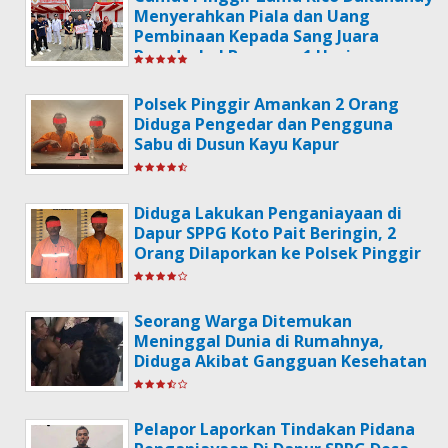
Menyerahkan Piala dan Uang
Pembinaan Kepada Sang Juara
Poradeskel Bermasa 1 Usai
Memperingati Hari HUT
Kemerdekaan RI Ke-79.
Polsek Pinggir Amankan 2 Orang
Diduga Pengedar dan Pengguna
Sabu di Dusun Kayu Kapur
Diduga Lakukan Penganiayaan di
Dapur SPPG Koto Pait Beringin, 2
Orang Dilaporkan ke Polsek Pinggir
Seorang Warga Ditemukan
Meninggal Dunia di Rumahnya,
Diduga Akibat Gangguan Kesehatan
Pelapor Laporkan Tindakan Pidana