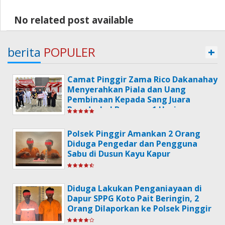
No related post available
berita
POPULER
+
Camat Pinggir Zama Rico Dakanahay
Menyerahkan Piala dan Uang
Pembinaan Kepada Sang Juara
Poradeskel Bermasa 1 Usai
Memperingati Hari HUT
Kemerdekaan RI Ke-79.
Polsek Pinggir Amankan 2 Orang
Diduga Pengedar dan Pengguna
Sabu di Dusun Kayu Kapur
Diduga Lakukan Penganiayaan di
Dapur SPPG Koto Pait Beringin, 2
Orang Dilaporkan ke Polsek Pinggir