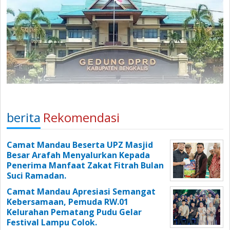
berita
Rekomendasi
Camat Mandau Beserta UPZ Masjid
Besar Arafah Menyalurkan Kepada
Penerima Manfaat Zakat Fitrah Bulan
Suci Ramadan.
Camat Mandau Apresiasi Semangat
Kebersamaan, Pemuda RW.01
Kelurahan Pematang Pudu Gelar
Festival Lampu Colok.