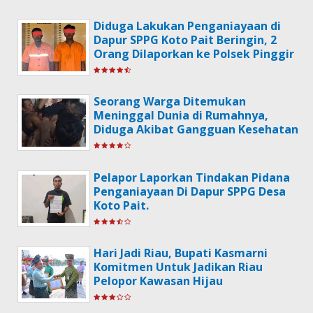
Memperingati Hari HUT
Kemerdekaan RI Ke-79.
Diduga Lakukan Penganiayaan di
Dapur SPPG Koto Pait Beringin, 2
Orang Dilaporkan ke Polsek Pinggir
Seorang Warga Ditemukan
Meninggal Dunia di Rumahnya,
Diduga Akibat Gangguan Kesehatan
Pelapor Laporkan Tindakan Pidana
Penganiayaan Di Dapur SPPG Desa
Koto Pait.
Hari Jadi Riau, Bupati Kasmarni
Komitmen Untuk Jadikan Riau
Pelopor Kawasan Hijau