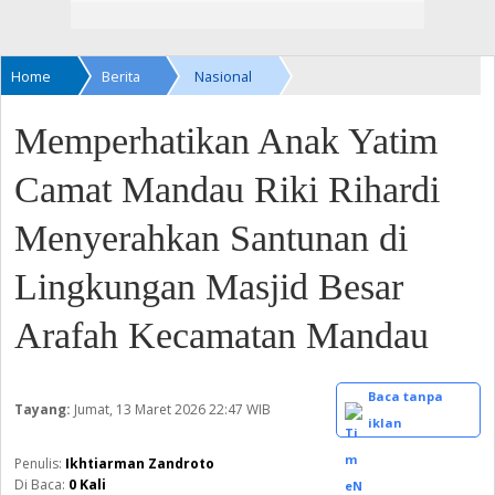
Home
Berita
Nasional
Memperhatikan Anak Yatim
Camat Mandau Riki Rihardi
Menyerahkan Santunan di
Lingkungan Masjid Besar
Arafah Kecamatan Mandau
Baca tanpa
Tayang:
Jumat, 13 Maret 2026
22:47 WIB
iklan
Ikhtiarman Zandroto
Di Baca:
0
Kali