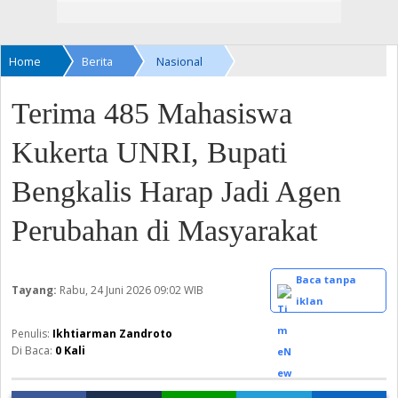
Home
Berita
Nasional
Terima 485 Mahasiswa
Kukerta UNRI, Bupati
Bengkalis Harap Jadi Agen
Perubahan di Masyarakat
Baca tanpa
Tayang:
Rabu, 24 Juni 2026
09:02 WIB
iklan
Ikhtiarman Zandroto
Di Baca:
0
Kali