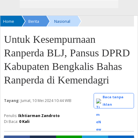
Home
Berita
Nasional
Untuk Kesempurnaan
Ranperda BLJ, Pansus DPRD
Kabupaten Bengkalis Bahas
Ranperda di Kemendagri
Baca tanpa
Tayang:
Jumat, 10 Mei 2024
10:44 WIB
iklan
Ikhtiarman Zandroto
Di Baca:
0
Kali