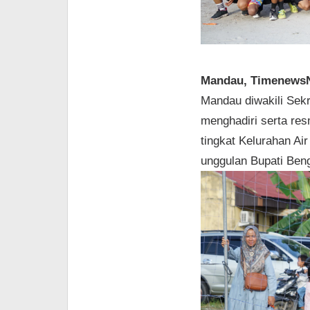
Mandau, Timenews
Mandau diwakili Sek
menghadiri serta re
tingkat Kelurahan A
unggulan Bupati Beng