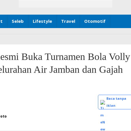
rt
Seleb
Lifestyle
Travel
Otomotif
esmi Buka Turnamen Bola Volly
lurahan Air Jamban dan Gajah
Baca tanpa
iklan
roto