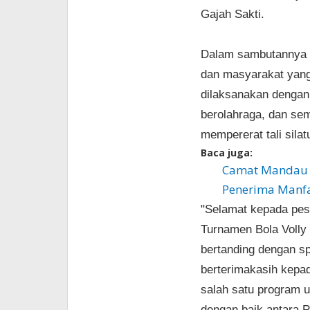
Gajah Sakti.
Dalam sambutannya
dan masyarakat yang 
dilaksanakan dengan 
berolahraga, dan se
mempererat tali sila
Baca juga:
Camat Mandau B
Penerima Manfa
"Selamat kepada pes
Turnamen Bola Volly 
bertanding dengan spo
berterimakasih kepad
salah satu program u
dengan baik antara 