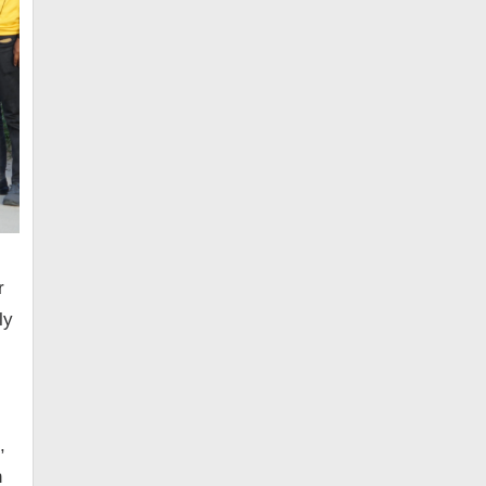
r
ly
,
n