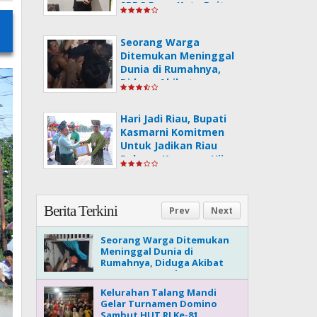
SPPG Desa Koto Pait.
Seorang Warga
Ditemukan Meninggal
Dunia di Rumahnya,
Diduga Akibat
Gangguan Kesehatan
Hari Jadi Riau, Bupati
Kasmarni Komitmen
Untuk Jadikan Riau
Pelopor Kawasan Hijau
Berita Terkini
Prev
Next
Seorang Warga Ditemukan
Meninggal Dunia di
Rumahnya, Diduga Akibat
Gangguan Kesehatan
Kelurahan Talang Mandi
Gelar Turnamen Domino
Sambut HUT RI Ke-81