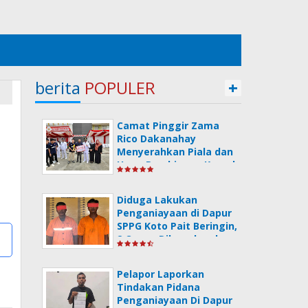
berita
POPULER
+
Camat Pinggir Zama
Rico Dakanahay
Menyerahkan Piala dan
Uang Pembinaan Kepada
Sang Juara Poradeskel
Bermasa 1 Usai
Diduga Lakukan
Memperingati Hari HUT
Penganiayaan di Dapur
Kemerdekaan RI Ke-79.
SPPG Koto Pait Beringin,
2 Orang Dilaporkan ke
Polsek Pinggir
Pelapor Laporkan
Tindakan Pidana
Penganiayaan Di Dapur